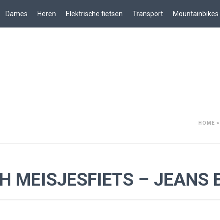
Dames
Heren
Elektrische fietsen
Transport
Mountainbikes
HOME
CH MEISJESFIETS – JEANS