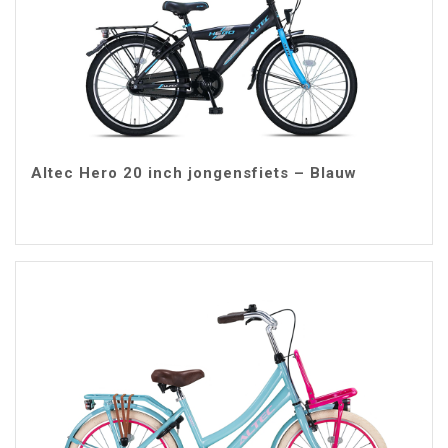
Altec Hero 20 inch jongensfiets – Blauw