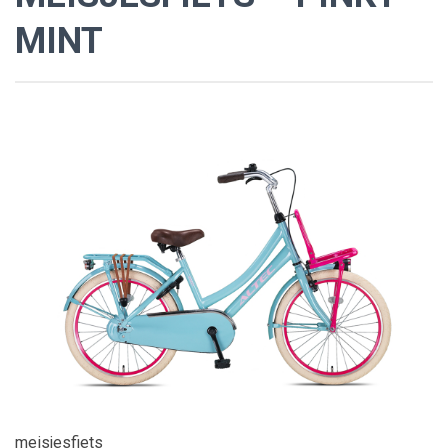
MINT
meisjesfiets