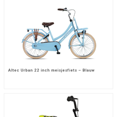
Altec Urban 22 inch meisjesfiets – Blauw