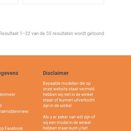
Gesorteerd
Resultaat 1–32 van de 55 resultaten wordt getoond
op
nieuwste
egevens
Disclaimer
Bepaalde modellen die op
onze website staat vermeld
denmeer
hebben wij niet in de winkel
staan of kunnen uitverkocht
zijn in de winkel.
9
nhalmiddenmeer.
Als u er zeker van wilt zijn of
wij een model in de winkel
hebben staan kunt u het
 op Facebook