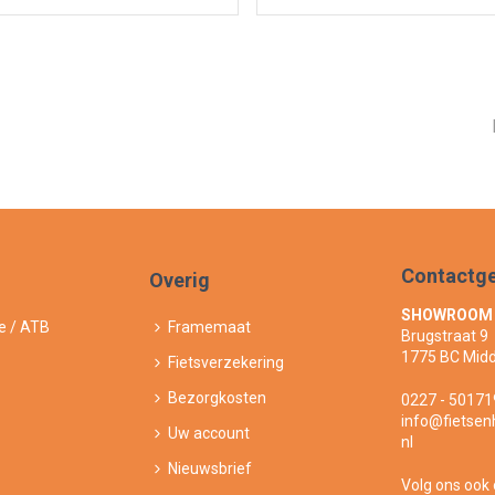
Contactg
Overig
SHOWROOM
e / ATB
Framemaat
Brugstraat 9
1775 BC Mid
Fietsverzekering
Bezorgkosten
0227 - 50171
info@fietse
Uw account
nl
Nieuwsbrief
Volg ons ook