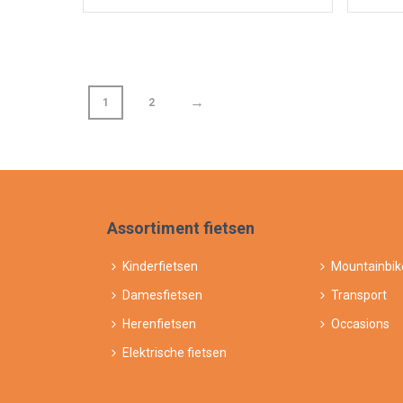
→
1
2
Assortiment fietsen
Kinderfietsen
Mountainbik
Damesfietsen
Transport
Herenfietsen
Occasions
Elektrische fietsen